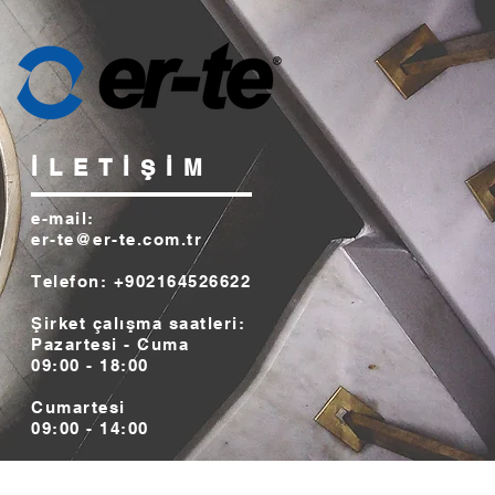
İLETİŞİM
e-mail:
er-te@er-te.com.tr
Telefon: +902164526622
Şirket çalışma saatleri:
Pazartesi - Cuma
09:00 - 18:00
Cumartesi
09:00 - 14:00