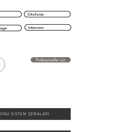
Citofonia
Intercom
lage
Profesyoneller için
EFONU SİSTEM ŞEMALARI