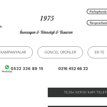
Parlophonie
1975
Türsprechan
on
İnovasyon & Teknoloji & Tasarım
KAMPANYALAR
GÜNCEL ÜRÜNLER
ER-TE
0532 336 89 15
0216 452 66 22
TE204 SERİSİ KAPI TEL